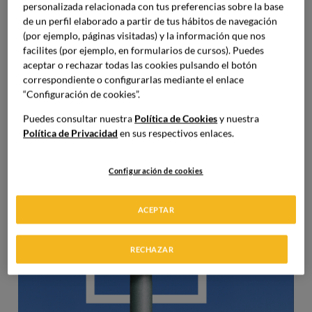
partes del mundo a los clientes,
incluyendo
personalizada relacionada con tus preferencias sobre la base
de un perfil elaborado a partir de tus hábitos de navegación
descripciones y fotografías
.
(por ejemplo, páginas visitadas) y la información que nos
facilites (por ejemplo, en formularios de cursos). Puedes
Además de contar con un sistema de reservas online que
aceptar o rechazar todas las cookies pulsando el botón
facilite el trabajo en el restaurante, la empresa ha de
correspondiente o configurarlas mediante el enlace
contar con diferentes estrategias de marketing digital
“Configuración de cookies”.
que ofrezcan oportunidades en internet, por lo que
Puedes consultar nuestra
Política de Cookies
y nuestra
contar con un plan de marketing es un elemento
Política de Privacidad
en sus respectivos enlaces.
esencial
.
Configuración de cookies
Imagen
ACEPTAR
RECHAZAR