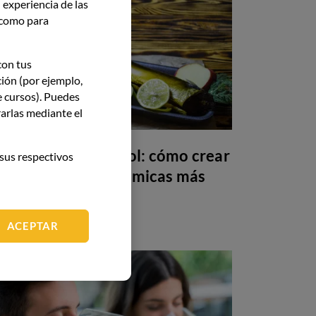
 experiencia de las
í como para
con tus
ción (por ejemplo,
e cursos). Puedes
arlas mediante el
Maridaje sin alcohol: cómo crear
sus respectivos
armonías gastronómicas más
allá del vino
ACEPTAR
GASTRONOMÍA
26 May 26