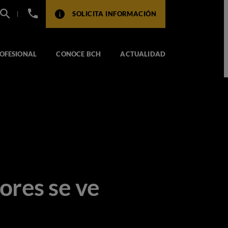
+34
SOLICITA INFORMACIÓN
932
517
104
OFESIONAL
CONOCE BCH
ACTUALIDAD
tores se ve