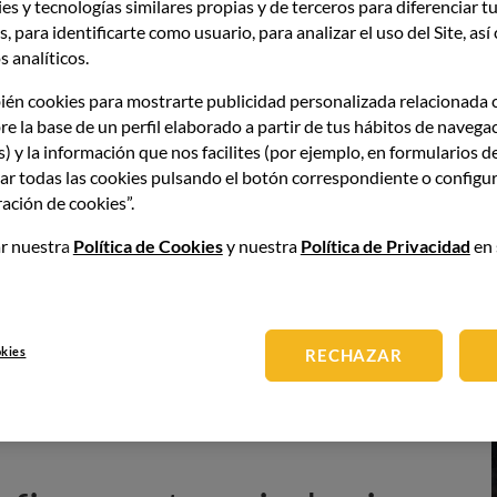
es y tecnologías similares propias y de terceros para diferenciar tu
tegral que incluye las
condiciones naturales y humanas
, para identificarte como usuario, para analizar el uso del Site, as
 vino.
Es decir, que no se trata únicamente de las
 analíticos.
ñas. Sino que también se tienen en cuenta el clima, la
cultura de quienes trabajan la uva para elaborar vino. Toda
ién cookies para mostrarte publicidad personalizada relacionada 
identidad de
marca
de un vino o las
denominaciones de
re la base de un perfil elaborado a partir de tus hábitos de navega
s) y la información que nos facilites (por ejemplo, en formularios d
ar todas las cookies pulsando el botón correspondiente o configur
ación de cookies”.
a bodega
r nuestra
Política de Cookies
y nuestra
Política de Privacidad
en 
 viticultores como el alma de una bodega. Es lo que hace
ente a otro producido en una zona distinta,
incluso si se
okies
RECHAZAR
s técnicas de vinificación. El terroir es una expresión del
epetibles que otorgan al vino su autenticidad y carácter