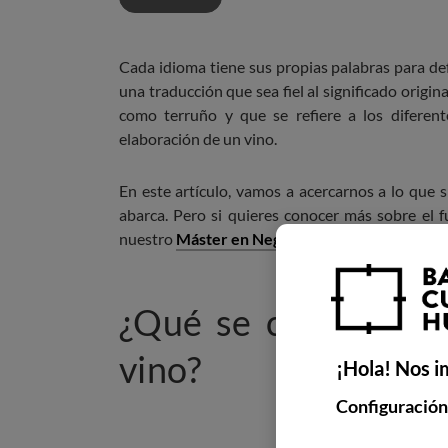
Cada idioma tiene sus propias palabras para def
una traducción que sea fiel al significado origin
como terruño y que se refiere a los diferent
elaboración de un vino.
En este artículo, vamos a acercarnos a lo que si
abarca. Pero si quieres conocer más sobre el f
nuestro
Máster en Negocio del Vino y Gestión 
¿Qué se conoce com
vino?
¡Hola! Nos i
Configuración