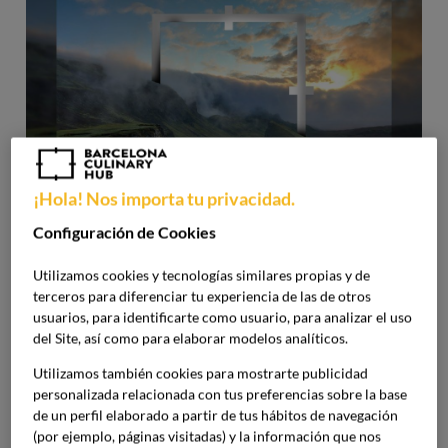
¡Hola! Nos importa tu privacidad.
Configuración de Cookies
Utilizamos cookies y tecnologías similares propias y de
terceros para diferenciar tu experiencia de las de otros
¿Qué es la cadena trófica?
usuarios, para identificarte como usuario, para analizar el uso
del Site, así como para elaborar modelos analíticos.
Se denomina cadena alimentaria o cadena trófica al
Utilizamos también cookies para mostrarte publicidad
sistema de fases o pasos que permiten la obtención de
personalizada relacionada con tus preferencias sobre la base
alimentos desde la etapa de elaboración primaria hasta la
de un perfil elaborado a partir de tus hábitos de navegación
de consumo. Hoy en día la cadena trófica vuelve a estar a
(por ejemplo, páginas visitadas) y la información que nos