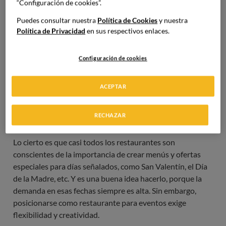
“Configuración de cookies”.
Puedes consultar nuestra
Política de Cookies
y nuestra
Política de Privacidad
en sus respectivos enlaces.
Configuración de cookies
ACEPTAR
Tipos de eventos a celebrar en
restaurantes
RECHAZAR
Lo cierto es que casi todos los restaurantes son
conscientes de la importancia de crear menús y ofertas
especiales para días señalados, como San Valentín, el Día
de la Madre, etc. Y es una buena idea hacerlo, porque la
demanda en esas fechas siempre es alta. Sin embargo,
posicionarse como restaurante para eventos exige
flexibilidad y creatividad.