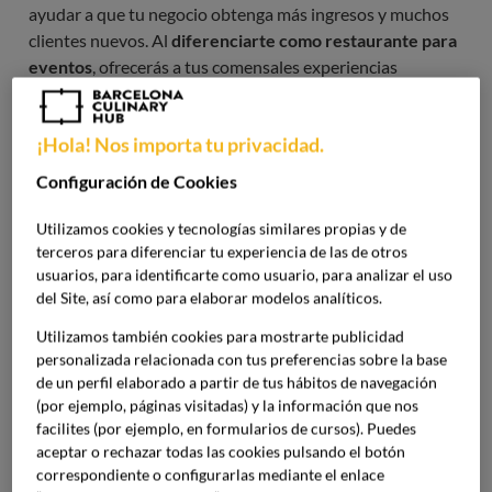
ayudar a que tu negocio obtenga más ingresos y muchos
clientes nuevos. Al
diferenciarte como restaurante para
eventos
, ofrecerás a tus comensales experiencias
gastronómicas únicas de las que hablarán durante mucho
tiempo. Puedes acudir a fechas clásicas, como Navidad, o
¡Hola! Nos importa tu privacidad.
explotar tu creatividad para inspirar y sorprender con
música, entretenimiento, talleres, fiestas temáticas y casi
Configuración de Cookies
cualquier otra cosa. Solo necesitas algunas ideas y la
formación adecuada. Por ejemplo, la formación intensiva
Utilizamos cookies y tecnologías similares propias y de
en
Organización en Eventos Gastronómicos de
terceros para diferenciar tu experiencia de las de otros
usuarios, para identificarte como usuario, para analizar el uso
Barcelona Culinary Hub
.
del Site, así como para elaborar modelos analíticos.
Imagen
Utilizamos también cookies para mostrarte publicidad
personalizada relacionada con tus preferencias sobre la base
de un perfil elaborado a partir de tus hábitos de navegación
(por ejemplo, páginas visitadas) y la información que nos
facilites (por ejemplo, en formularios de cursos). Puedes
aceptar o rechazar todas las cookies pulsando el botón
correspondiente o configurarlas mediante el enlace