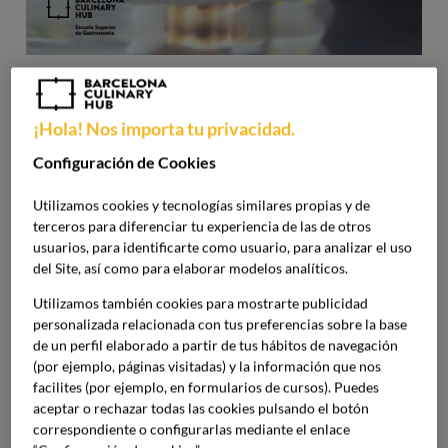
¿Qué significa el concepto
¡Hola! Nos importa tu privacidad.
Eatertainment?
Configuración de Cookies
El término
Eatertainment
es una combinación de las
Utilizamos cookies y tecnologías similares propias y de
palabras
eat
(comer) y
entertainment
(entretenimiento). Es
terceros para diferenciar tu experiencia de las de otros
un enfoque innovador en la industria de la restauración
usuarios, para identificarte como usuario, para analizar el uso
que busca
combinar la experiencia culinaria con el
del Site, así como para elaborar modelos analíticos.
entretenimiento
, creando un ambiente agradable y
Utilizamos también cookies para mostrarte publicidad
emocionante para los comensales. El
Eatertainment
va más
personalizada relacionada con tus preferencias sobre la base
allá de servir simplemente comida deliciosa; se trata de
de un perfil elaborado a partir de tus hábitos de navegación
ofrecer un espectáculo y generar recuerdos inolvidables
(por ejemplo, páginas visitadas) y la información que nos
para los clientes. Algo que se trata, entre muchas otras
facilites (por ejemplo, en formularios de cursos). Puedes
cosas, en nuestro
Máster en Innovación de producto y
aceptar o rechazar todas las cookies pulsando el botón
técnicas gastronómicas
.
correspondiente o configurarlas mediante el enlace