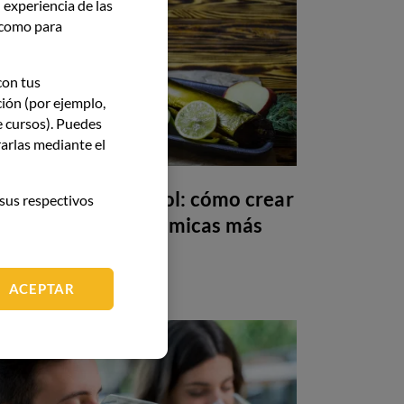
 experiencia de las
í como para
con tus
ción (por ejemplo,
e cursos). Puedes
arlas mediante el
Maridaje sin alcohol: cómo crear
sus respectivos
armonías gastronómicas más
allá del vino
ACEPTAR
GASTRONOMÍA
26 May 26