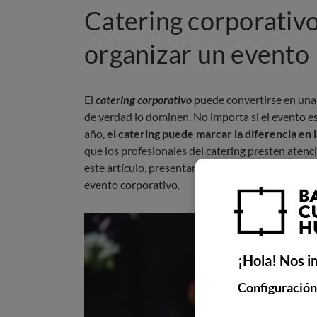
Catering corporativo
organizar un evento
El
catering corporativo
puede convertirse en una
de verdad lo dominen. No importa si el evento es
año,
el catering puede marcar la diferencia en l
que los profesionales del catering presten atenció
este artículo, presentaremos algunos consejos p
evento corporativo.
¡Hola! Nos i
Configuración