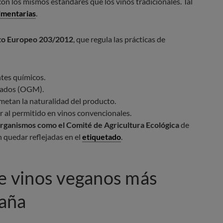
con los mismos estándares que los vinos tradicionales. Tal
limentarias
.
o Europeo 203/2012
, que regula las prácticas de
antes químicos.
icados (OGM).
metan la naturalidad del producto.
ior al permitido en vinos convencionales.
organismos como el Comité de Agricultura Ecológica
de
quedar reflejadas en el
etiquetado
.
de vinos veganos más
paña