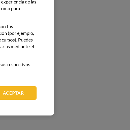
 experiencia de las
í como para
con tus
ción (por ejemplo,
e cursos). Puedes
arlas mediante el
sus respectivos
ACEPTAR