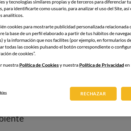
es y tecnologías similares propias y de terceros para diferenciar tu
, para identificarte como usuario, para analizar el uso del Site, as
 analíticos.
minar las impurezas y los sedimentos, y mejorar la
no permanecen en el producto final, su uso va en contra de
ién cookies para mostrarte publicidad personalizada relacionada 
uier forma de explotación animal.
re la base de un perfil elaborado a partir de tus hábitos de navega
s) y la información que nos facilites (por ejemplo, en formularios d
ar todas las cookies pulsando el botón correspondiente o configur
aracterísticas de los vinos veganos:
ación de cookies”.
r nuestra
Política de Cookies
y nuestra
Política de Privacidad
en 
ales
roductos de origen animal
en su proceso de producción.
alternativas vegetales
que cumplen la misma finalidad.
okies
RECHAZAR
sante.
biente