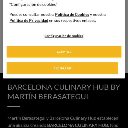
“Configuración de cookies”.
Puedes consultar nuestra
Política de Cookies
y nuestra
Política de Privacidad
en sus respectivos enlaces.
MÁSTERS
Configuración de cookies
Especialización avanzada para liderar cocinas,
equipos y proyectos.
ACEPTAR
RECHAZAR
BARCELONA CULINARY HUB BY
MARTÍN BERASATEGUI
Martín Berasategui y Barcelona Culinary Hub establecen
una alianza creando
BARCELONA CULINARY HUB.
Nos