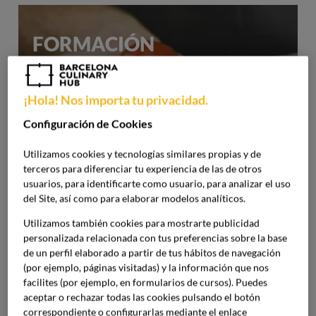
FORMACIÓN
PROFESIONAL
¡Hola! Nos importa tu privacidad.
Haz despegar tu carrera gastronómica desde
Configuración de Cookies
la práctica.
Utilizamos cookies y tecnologías similares propias y de
terceros para diferenciar tu experiencia de las de otros
usuarios, para identificarte como usuario, para analizar el uso
del Site, así como para elaborar modelos analíticos.
GRADO UNIVERSITARIO
Utilizamos también cookies para mostrarte publicidad
personalizada relacionada con tus preferencias sobre la base
de un perfil elaborado a partir de tus hábitos de navegación
Cocina y management para entender y dirigir
(por ejemplo, páginas visitadas) y la información que nos
el negocio gastronómico.
facilites (por ejemplo, en formularios de cursos). Puedes
aceptar o rechazar todas las cookies pulsando el botón
correspondiente o configurarlas mediante el enlace