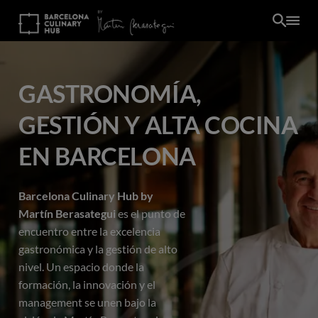
Pasar
al
contenido
principal
GASTRONOMÍA,
GESTIÓN Y ALTA COCINA
EN BARCELONA
Barcelona Culinary Hub by
Martín Berasategui
es el punto de
encuentro entre la excelencia
gastronómica y la gestión de alto
nivel. Un espacio donde la
ES
formación, la innovación y el
management se unen bajo la