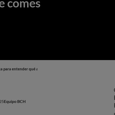
ue comes
ca para entender qué aporta lo que comes
25
Equipo BCH