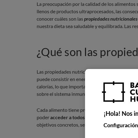
La preocupación por la calidad de los alimentos
llenos de productos ultraprocesados, las consecu
conocer cuáles son las
propiedades nutricionales
nuestra dieta sea saludable y equilibrada. Las re
¿Qué son las propied
Las propiedades nutricionales son el
aporte que
puede consistir en energía, nutrientes o compue
calorías, lo que importa son sus componentes y 
sobre el sistema inmune, la reparación celular o e
Cada alimento tiene propiedades diferentes. Por
¡Hola! Nos i
poder
acceder a todos los nutrientes esenciale
objetivos concretos, se hará una comparativa pa
Configuración