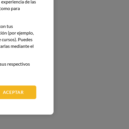
 experiencia de las
í como para
con tus
ción (por ejemplo,
e cursos). Puedes
arlas mediante el
sus respectivos
ACEPTAR