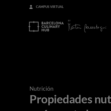
Pasar
CAMPUS VIRTUAL
al
contenido
principal
Nutrición
Propiedades nutr