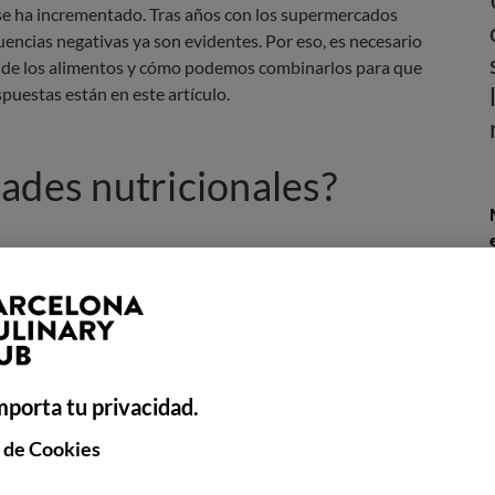
 se ha incrementado. Tras años con los supermercados
encias negativas ya son evidentes. Por eso, es necesario
de los alimentos y cómo podemos combinarlos para que
spuestas están en este artículo.
ades nutricionales?
 cada alimento tiene para nuestro organismo
. Este
stos bioactivos. En lugar de prestar atención al número de
cómo estos repercuten en nuestra salud. Por ejemplo,
l rendimiento físico.
 eso, es importante que la alimentación sea variada para
mporta tu privacidad.
s
que el organismo necesita. Y en el caso de que se tengan
ra dar con los más adecuados.
 de Cookies