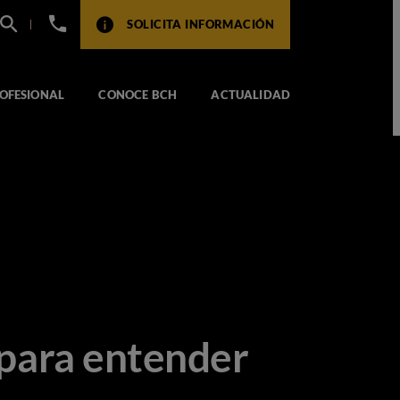
+34
SOLICITA INFORMACIÓN
932
517
104
OFESIONAL
CONOCE BCH
ACTUALIDAD
 para entender