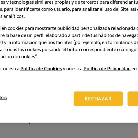
es y tecnologías similares propias y de terceros para diferenciar tu
 tener en cuenta la
biodisponibilidad, la densidad
, para identificarte como usuario, para analizar el uso del Site, as
icrobiología alimentaria
, que estudia los
 analíticos.
o bacterias, virus, hongos y parásitos. Estos pueden
o por una mala manipulación.
ién cookies para mostrarte publicidad personalizada relacionada 
re la base de un perfil elaborado a partir de tus hábitos de navega
s) y la información que nos facilites (por ejemplo, en formularios d
 propiedad nutricional
ar todas las cookies pulsando el botón correspondiente o configur
ación de cookies”.
e expresa
cifras cuantitativas
e incluye las calorías, los
r nuestra
Política de Cookies
y nuestra
Política de Privacidad
en 
atos, y de micronutrientes, que es el porcentaje de
nales
, por el contrario, lo que explican es
cómo
onutrientes
. El valor es la etiqueta, pero la propiedad es
estro cuerpo.
okies
RECHAZAR
entes y su función en el