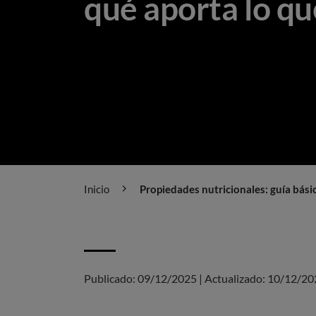
qué aporta lo q
Inicio
Propiedades nutricionales: guía bási
Publicado:
09/12/2025
|
Actualizado:
10/12/20