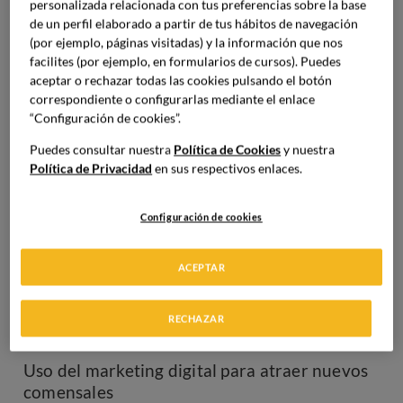
personalizada relacionada con tus preferencias sobre la base
marketing, se apoya en gran medida en el componente
de un perfil elaborado a partir de tus hábitos de navegación
visual, emocional y sensorial de la gastronomía.
(por ejemplo, páginas visitadas) y la información que nos
facilites (por ejemplo, en formularios de cursos). Puedes
Cómo ayuda a mejorar la visibilidad y
aceptar o rechazar todas las cookies pulsando el botón
rentabilidad del negocio
correspondiente o configurarlas mediante el enlace
El marketing digital para restaurantes aumenta la
“Configuración de cookies”.
afluencia al local, mejora el importe del ticket medio por
Puedes consultar nuestra
Política de Cookies
y nuestra
cliente y potencia el boca a boca digital. También facilita la
Política de Privacidad
en sus respectivos enlaces.
diferenciación con acciones como colaboraciones con
influencers locales, sesiones de fotos profesionales o una
narrativa de marca. Por tanto,
potencia una mayor
Configuración de cookies
rentabilidad y sostenibilidad del negocio a medio plazo
.
Estrategias de captación de
ACEPTAR
clientes en marketing
gastronómico
RECHAZAR
Uso del marketing digital para atraer nuevos
comensales