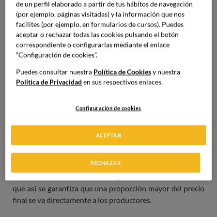
de un perfil elaborado a partir de tus hábitos de navegación
(por ejemplo, páginas visitadas) y la información que nos
Los productos de comercio justo, o
productos fairtrade
,
facilites (por ejemplo, en formularios de cursos). Puedes
son aquellos que
aseguran un precio mínimo para los
aceptar o rechazar todas las cookies pulsando el botón
correspondiente o configurarlas mediante el enlace
productores, para que puedan cubrir los costes de la
“Configuración de cookies”.
producción y obtener, además, un margen de beneficio
que sea razonable
. Incluyen una prima adicional, que los
Puedes consultar nuestra
Política de Cookies
y nuestra
productores pueden invertir en proyectos comunitarios,
Política de Privacidad
en sus respectivos enlaces.
como la construcción de escuelas, centros de salud o
infraestructuras básicas. También, las condiciones
Configuración de cookies
laborales de los trabajadores deben ser dignas.
ACEPTAR
Otra característica del comercio justo es la
transparencia
y la trazabilidad
en toda la cadena de suministro. Las
RECHAZAR
organizaciones que siguen este principio trabajan para
eliminar a los intermediarios que sean innecesarios, ya
que así se garantiza que una proporción mayor del precio
final se va directamente a los productores.