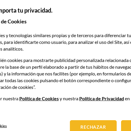
 del vino es un sector dinámico, en constante evolución y
mporta tu privacidad.
 demanda de profesionales altamente capacitados y
tor vinícola. El vino es un polo de atracción de turistas:
 de Cookies
odegas y museos de las Rutas del Vino de España. Esta
blos y pequeñas ciudades, siendo el reflejo del buen hacer
es y tecnologías similares propias y de terceros para diferenciar tu
grafía española.
, para identificarte como usuario, para analizar el uso del Site, as
 analíticos.
 que
España es el primer viñedo del mundo
con 914.086
ién cookies para mostrarte publicidad personalizada relacionada 
casi 4.200 bodegas, de las cuales más de 3.500 son
re la base de un perfil elaborado a partir de tus hábitos de navega
o uno de las más internaciones llegando a 189 países
s) y la información que nos facilites (por ejemplo, en formularios d
en viñedo ecológico, con 121.200 hectáreas de viñedos y
ar todas las cookies pulsando el botón correspondiente o configur
ación de cookies”.
en el mundo del vino y
director del Máster en Formación
r nuestra
Política de Cookies
y nuestra
Política de Privacidad
en 
nícola de Barcelona Culinary Hub,
la Escuela Superior de
 y Universidades, describe el mercado del vino español
e producen grandes vinos a lo largo de toda la geografía
turación del sector que presenta el último informe del
okies
RECHAZAR