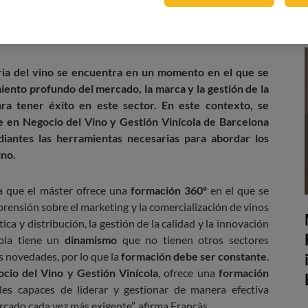
o (OEMV)
elaborado por la Interprofesional del Vino de
zado por primera vez la barrera de los 3.000 millones de
tria del vino se encuentra en un momento en el que se
ento profundo del mercado, la marca y la gestión de la
ra tener éxito en este sector. En este contexto, se
 en Negocio del Vino y Gestión Vinícola de Barcelona
diantes las herramientas necesarias para abordar los
ino.
ca que el máster ofrece una
formación 360º
en el que se
mprensión sobre el marketing y la comercialización de vinos
tica y distribución, la gestión de la calidad y la innovación
ola
tiene un
dinamismo
que no tienen otros sectores
as novedades, por lo que la
formación debe ser constante
.
io del Vino y Gestión Vinícola
, ofrece una
formación
les capaces de liderar y gestionar de manera efectiva
rcado cada vez más exigente”, afirma Francàs.