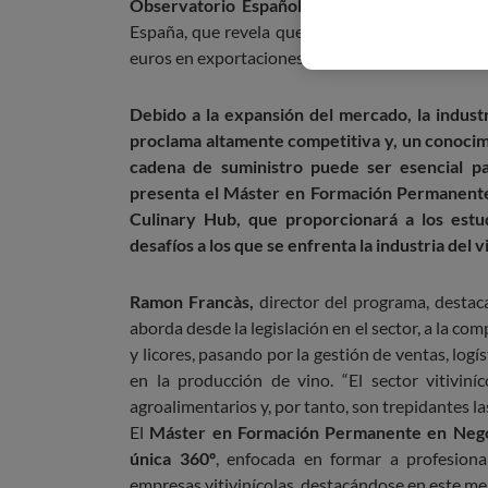
Observatorio Español del Mercado del Vin
España, que revela que el vino español ha alcan
euros en exportaciones.
Debido a la expansión del mercado, la indus
proclama altamente competitiva y, un conocimi
cadena de suministro puede ser esencial pa
presenta el Máster en Formación Permanente
Culinary Hub, que proporcionará a los estu
desafíos a los que se enfrenta la industria del v
Ramon Francàs,
director del programa, desta
aborda desde la legislación en el sector, a la co
y licores, pasando por la gestión de ventas, logís
en la producción de vino. “El sector vitiviníc
agroalimentarios y, por tanto, son trepidantes l
El
Máster en Formación Permanente en Negoc
única 360º
, enfocada en formar a profesiona
empresas vitivinícolas, destacándose en este me