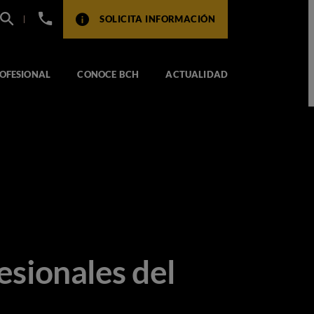
+34
SOLICITA INFORMACIÓN
932
517
104
OFESIONAL
CONOCE BCH
ACTUALIDAD
esionales del