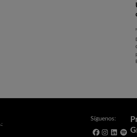
Síguenos:
P
G