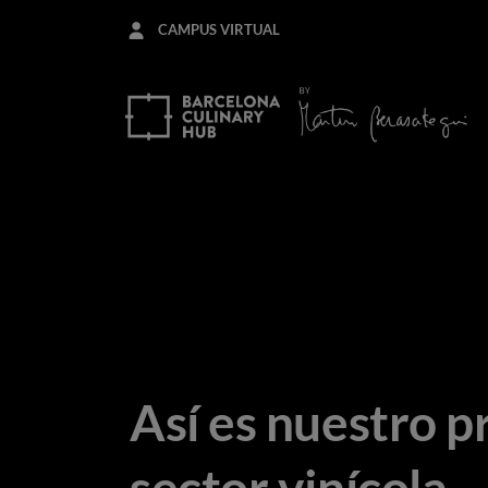
Pasar
CAMPUS VIRTUAL
al
contenido
principal
Así es nuestro p
sector vinícola