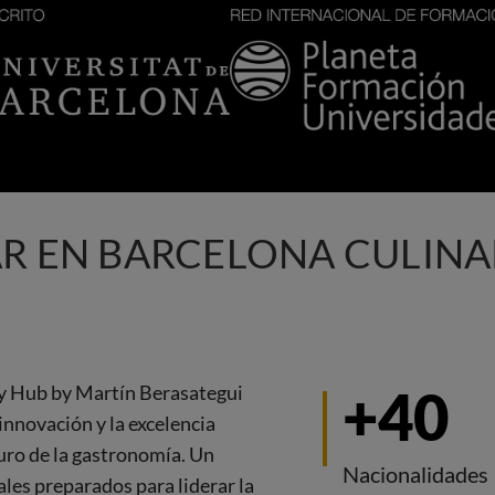
Imagen
AR EN BARCELONA CULINA
ry Hub by Martín Berasategui
+40
innovación y la excelencia
turo de la gastronomía. Un
Nacionalidades
les preparados para liderar la