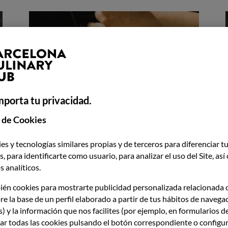
mporta tu privacidad.
GRADO
UNIVERSITARIO
 de Cookies
es y tecnologías similares propias y de terceros para diferenciar tu
Cocina y management para entender
, para identificarte como usuario, para analizar el uso del Site, as
y dirigir el negocio gastronómico.
 analíticos.
ién cookies para mostrarte publicidad personalizada relacionada 
re la base de un perfil elaborado a partir de tus hábitos de navega
s) y la información que nos facilites (por ejemplo, en formularios d
ARY HUB BY MARTÍN BER
ar todas las cookies pulsando el botón correspondiente o configur