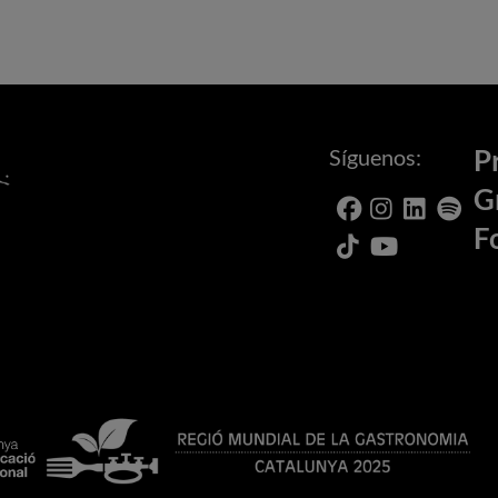
Síguenos:
P
G
F