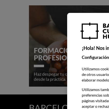
¡Hola! Nos i
FORMACIÓN
PROFESIONAL
Configuración
Utilizamos cooki
Haz despegar tu carrera gastronómica
de otros usuarios
desde la práctica.
elaborar modelos
Utilizamos tamb
preferencias sob
páginas visitada
BARCELONA CULIN
aceptar o rechaz