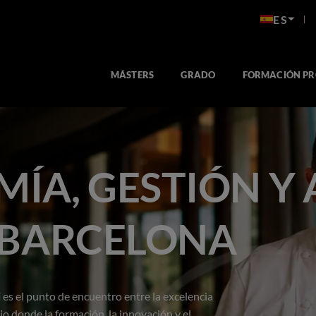
ES
MÁSTERS
GRADO
FORMACIÓN PR
ÍA, GESTIÓN Y 
 BARCELONA
i
es el punto de encuentro entre la excelencia
io donde la formación, la innovación y el