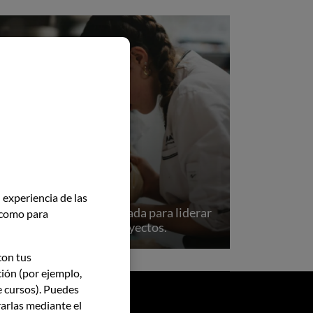
MÁSTERS
 experiencia de las
Especialización avanzada para liderar
í como para
cocinas, equipos y proyectos.
con tus
ción (por ejemplo,
e cursos). Puedes
ASATEGUI
arlas mediante el