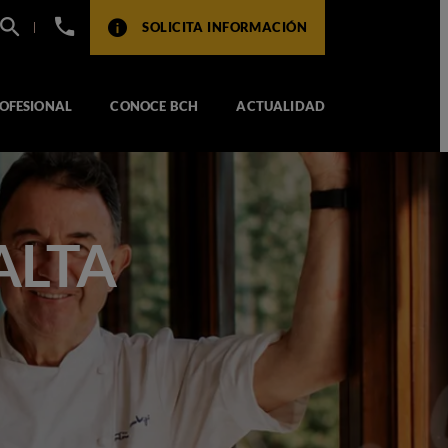
+34
SOLICITA INFORMACIÓN
932
517
104
OFESIONAL
CONOCE BCH
ACTUALIDAD
ALTA