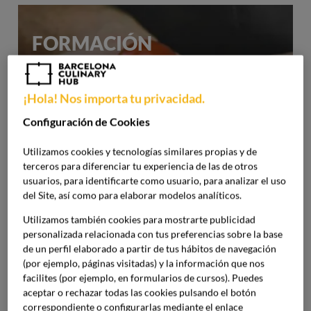
FORMACIÓN
PROFESIONAL
¡Hola! Nos importa tu privacidad.
Haz despegar tu carrera gastronómica desde
Configuración de Cookies
la práctica.
Utilizamos cookies y tecnologías similares propias y de
terceros para diferenciar tu experiencia de las de otros
usuarios, para identificarte como usuario, para analizar el uso
del Site, así como para elaborar modelos analíticos.
GRADO UNIVERSITARIO
Utilizamos también cookies para mostrarte publicidad
personalizada relacionada con tus preferencias sobre la base
de un perfil elaborado a partir de tus hábitos de navegación
Cocina y management para entender y dirigir
(por ejemplo, páginas visitadas) y la información que nos
el negocio gastronómico.
facilites (por ejemplo, en formularios de cursos). Puedes
aceptar o rechazar todas las cookies pulsando el botón
correspondiente o configurarlas mediante el enlace