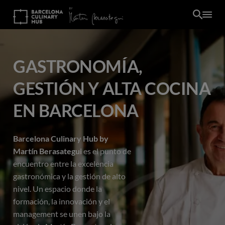
Pasar
al
contenido
principal
GASTRONOMÍA,
GESTIÓN Y ALTA COCINA
EN BARCELONA
Barcelona Culinary Hub by
Martín Berasategui
es el punto de
encuentro entre la excelencia
gastronómica y la gestión de alto
nivel. Un espacio donde la
ES
formación, la innovación y el
management se unen bajo la