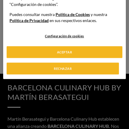
“Configuración de cookies”.
Puedes consultar nuestra
Política de Cookies
y nuestra
Política de Privacidad
en sus respectivos enlaces.
MÁSTERS
Configuración de cookies
Especialización avanzada para liderar cocinas,
equipos y proyectos.
ACEPTAR
RECHAZAR
BARCELONA CULINARY HUB BY
MARTÍN BERASATEGUI
Martín Berasategui y Barcelona Culinary Hub establecen
una alianza creando
BARCELONA CULINARY HUB.
Nos