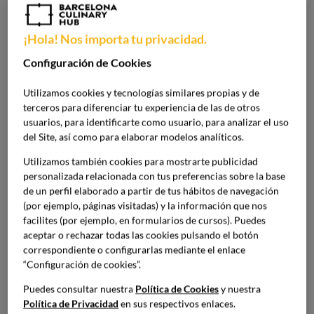
descubrir cómo la historia, el paisaje y la cultura han
influenciado y moldeado lo que se come en la actualidad.
¡Hola! Nos importa tu privacidad.
Configuración de Cookies
En el caso del turismo gastronómico en España, esta
modalidad está creciendo porque contamos con una
Utilizamos cookies y tecnologías similares propias y de
identidad culinaria
muy fuerte, pero también diferentes
terceros para diferenciar tu experiencia de las de otros
regiones con sus propias tradiciones, que son diversas
usuarios, para identificarte como usuario, para analizar el uso
entre sí. Nuestra oferta es muy amplia e incluye tanto la
del Site, así como para elaborar modelos analíticos.
tradición popular como otras propuestas más modernas
Utilizamos también cookies para mostrarte publicidad
adaptadas a nuestros hábitos actuales.
personalizada relacionada con tus preferencias sobre la base
de un perfil elaborado a partir de tus hábitos de navegación
Más allá de comer: una experiencia cultural
(por ejemplo, páginas visitadas) y la información que nos
facilites (por ejemplo, en formularios de cursos). Puedes
El turismo gastronómico se mete de lleno en la cultura de
aceptar o rechazar todas las cookies pulsando el botón
una región. Y lo consigue porque se acerca al estilo de vida
correspondiente o configurarlas mediante el enlace
“Configuración de cookies”.
local a través de las
visitas a productores, recorriendo
mercados tradicionales o participando en rutas
Puedes consultar nuestra
Política de Cookies
y nuestra
gastronómicas
. La gastronomía es un medio que sirve
Política de Privacidad
en sus respectivos enlaces.