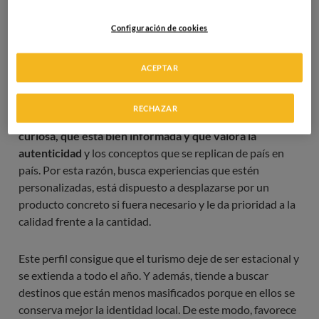
para facilitar el contacto con el territorio y comprender su
identidad. Estas experiencias suelen integrar historia,
Configuración de cookies
costumbres y saberes que se han ido transmitiendo de
generación en generación.
ACEPTAR
Perfil del turista gastronómico actual
RECHAZAR
El turista gastronómico actual suele ser una
persona
curiosa, que está bien informada y que valora la
autenticidad
y los conceptos que se replican de país en
país. Por esta razón, busca experiencias que estén
personalizadas, está dispuesto a desplazarse por un
producto concreto si fuera necesario y le da prioridad a la
calidad frente a la cantidad.
Este perfil consigue que el turismo deje de ser estacional y
se extienda a todo el año. Y además, tiende a buscar
destinos que están menos masificados porque en ellos se
conserva mejor la identidad local. De este modo, favorece