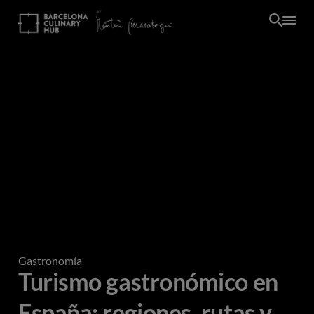
Pasar
al
contenido
principal
Gastronomía
Turismo gastronómico en
España: regiones, rutas y