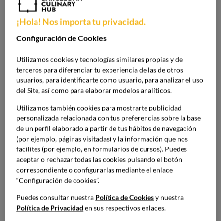
El turismo tiene un peso importante en la economía
¡Hola! Nos importa tu privacidad.
española, tanto por su contribución al PIB como por su
capacidad para generar empleo. Según los últimos datos
Configuración de Cookies
disponibles, el
impacto económico del turismo
se sitúa en
torno al
12% del PIB
. Esta cifra refleja el peso que tiene,
Utilizamos cookies y tecnologías similares propias y de
terceros para diferenciar tu experiencia de las de otros
pero también su resiliencia incluso cuando se atraviesan
usuarios, para identificarte como usuario, para analizar el uso
períodos de incertidumbre. Por esta razón, el volumen de
del Site, así como para elaborar modelos analíticos.
contratación es siempre elevado, y hay demanda de
talento cualificado.
Utilizamos también cookies para mostrarte publicidad
personalizada relacionada con tus preferencias sobre la base
de un perfil elaborado a partir de tus hábitos de navegación
Sin embargo, el empleo en el sector turístico ha cambiado
(por ejemplo, páginas visitadas) y la información que nos
en los últimos años. Las empresas ya no buscan
facilites (por ejemplo, en formularios de cursos). Puedes
únicamente perfiles operativos. Ahora, también es
aceptar o rechazar todas las cookies pulsando el botón
importante que los profesionales tengan
visión
correspondiente o configurarlas mediante el enlace
estratégica, capacidad analítica y competencias en el
“Configuración de cookies”.
entorno digital
.
Puedes consultar nuestra
Política de Cookies
y nuestra
Política de Privacidad
en sus respectivos enlaces.
La transformación del sector ha dado lugar a nuevos