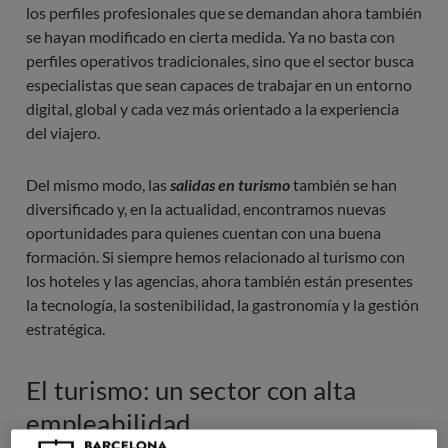
los perfiles profesionales que se demandan ahora también
se hayan modificado en cierta medida. Ya no basta con
perfiles operativos tradicionales, sino que el sector busca
especialistas que sean capaces de trabajar en un entorno
digital, global y cada vez más orientado a la experiencia
del viajero.
Del mismo modo, las
salidas en turismo
también se han
diversificado y, en la actualidad, encontramos nuevas
oportunidades para quienes cuentan con una buena
formación. Si siempre hemos relacionado al turismo con
los hoteles y las agencias, ahora también están presentes
la tecnología, la sostenibilidad, la gastronomía y la gestión
estratégica.
El turismo: un sector con alta
empleabilidad