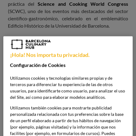
práctica del
Science and Cooking World Congress
(SCWC), uno de los eventos más destacados del sector
científico-gastronómico, celebrado en el emblemático
Edificio Histórico de la Universidad de Barcelona.
Durante el congreso, nuestros alumnos participaron en
un
taller de Neurogastronomía
conducido por su
¡Hola! Nos importa tu privacidad.
profesora de neurogastronomía
, Fermina Pérez,
quien
exploró de manera práctica los efectos de la percepción
Configuración de Cookies
sensorial en las experiencias culinarias.
Utilizamos cookies y tecnologías similares propias y de
terceros para diferenciar tu experiencia de las de otros
Imagen
usuarios, para identificarte como usuario, para analizar el uso
del Site, así como para elaborar modelos analíticos.
Utilizamos también cookies para mostrarte publicidad
personalizada relacionada con tus preferencias sobre la base
de un perfil elaborado a partir de tus hábitos de navegación
(por ejemplo, páginas visitadas) y la información que nos
facilites (por ejemplo, en formularios de cursos). Puedes