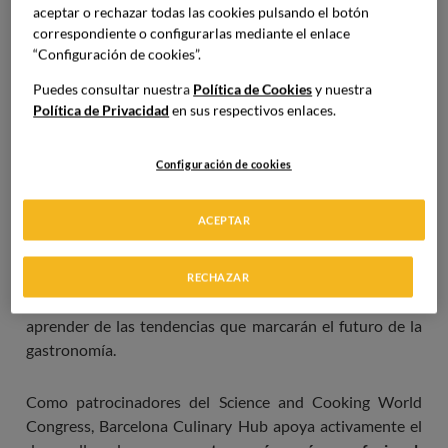
aceptar o rechazar todas las cookies pulsando el botón
correspondiente o configurarlas mediante el enlace
“Configuración de cookies”.
Puedes consultar nuestra
Política de Cookies
y nuestra
Política de Privacidad
en sus respectivos enlaces.
Barcelona Culinary Hub sigue apostando por que los
estudiantes disfruten de actividades formativas que
Configuración de cookies
combinen
ciencia y gastronomía
en escenarios reales,
potenciando tanto sus conocimientos como sus
ACEPTAR
competencias profesionales. La participación de nuestros
alumnos en este tipo de congresos internacionales es una
excelente oportunidad para su
crecimiento profesional,
RECHAZAR
permitiéndoles conectar con expertos del sector y
aprender de las tendencias que marcarán el futuro de la
gastronomía.
Como patrocinadores del Science and Cooking World
Congress, Barcelona Culinary Hub apoya activamente el