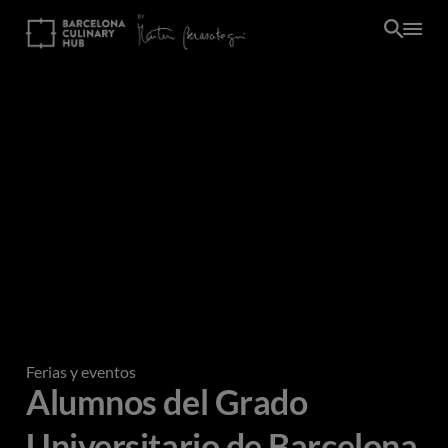
Pasar
al
contenido
principal
Ferias y eventos
Alumnos del Grado
Universitario de Barcelona