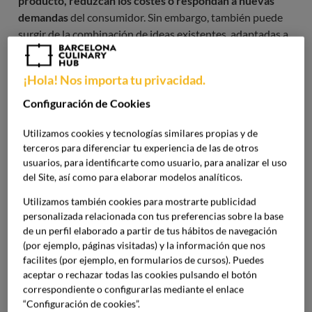
producto, reduzcan los costes o respondan a nuevas
demandas
del consumidor. Sin embargo, también puede
surgir de la combinación de ideas existentes, adaptadas a
contextos o públicos nuevos. Por ejemplo, podemos
hablar de modificar una fórmula, el diseño, la
¡Hola! Nos importa tu privacidad.
funcionalidad, la experiencia de uso o la forma en que el
producto se produce y se distribuye.
Configuración de Cookies
Utilizamos cookies y tecnologías similares propias y de
En sectores como la alimentación y la gastronomía, se
terceros para diferenciar tu experiencia de las de otros
suele relacionar con la
creatividad, la investigación y el
usuarios, para identificarte como usuario, para analizar el uso
conocimiento técnico
. Hoy en día, los ingredientes han
del Site, así como para elaborar modelos analíticos.
evolucionado y contamos con nuevas técnicas culinarias y
Utilizamos también cookies para mostrarte publicidad
procesos productivos ha permitido desarrollar
personalizada relacionada con tus preferencias sobre la base
propuestas cada vez más sofisticadas y adaptadas a los
de un perfil elaborado a partir de tus hábitos de navegación
cambios en los hábitos de consumo.
(por ejemplo, páginas visitadas) y la información que nos
facilites (por ejemplo, en formularios de cursos). Puedes
aceptar o rechazar todas las cookies pulsando el botón
Por qué la innovación de producto
correspondiente o configurarlas mediante el enlace
es clave para competir hoy
“Configuración de cookies”.