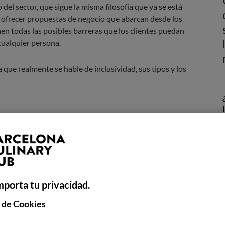
del sector, que sigue la misma filosofía que ya se está
 ofrecer propuestas de negocio que abarcan desde los
nen todas las posibles barreras que los clientes puedan
cualquier persona.
que realmente se hable de inclusividad, sus tipos y los
ía inclusiva?
 basa en la accesibilidad
. Es decir, que tiene como objetivo
us necesidades o preferencias alimentarias, capacidades
 experiencia gastronómica segura y satisfactoria.
mporta tu privacidad.
 de Cookies
 puntuales como ya se suele hacer en la actualidad. Por
n alergias. En la cocina inclusiva, de lo que se trata es de