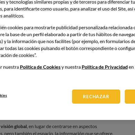
es y tecnologías similares propias y de terceros para diferenciar tu
Para ello, tanto la planificación, los protocolos como la
, para identificarte como usuario, para analizar el uso del Site, as
ión.
 analíticos.
inclusiva, que se refleja en la carta; la
accesibilidad
ién cookies para mostrarte publicidad personalizada relacionada 
biliario, y la formación del equipo, que tendrá mayores
re la base de un perfil elaborado a partir de tus hábitos de navega
te modo, la diversidad no se lleva a cabo para cumplir
s) y la información que nos facilites (por ejemplo, en formularios d
ategia del negocio
.
ar todas las cookies pulsando el botón correspondiente o configur
ación de cookies”.
nomía inclusiva y cocina
r nuestra
Política de Cookies
y nuestra
Política de Privacidad
en 
modificar recetas o técnicas
para adaptarlas a una
okies
RECHAZAR
érgeno o cambiar una textura. Es una respuesta operativa
 puntual.
 visión global
, en lugar de centrarse en aspectos
os, pero también el espacio, la información que se ofrece,