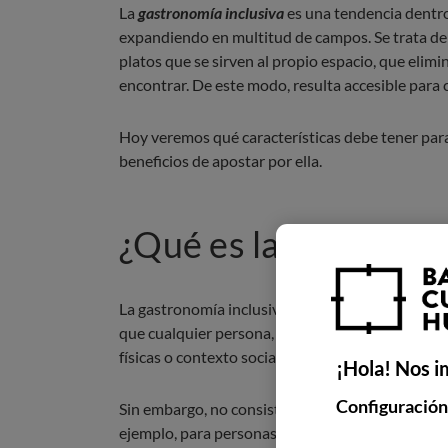
La
gastronomía inclusiva
es una tendencia dentro 
expandiendo en multitud de campos. Se trata de
platos que se sirven al propio espacio, que elimi
encontrar. De este modo, resulta accesible para 
Hoy veremos qué características debe tener para 
beneficios de apostar por ella.
¿Qué es la gastronom
La gastronomía inclusiva es una
filosofía que se
que cualquier persona, independientemente de s
físicas o contexto social, pueda disfrutar de una
¡Hola! Nos i
Configuración
Sin embargo, no consiste en ofrecer alternativas
ejemplo, para personas celíacas, vegetarianas o co