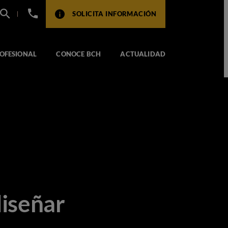
+34
SOLICITA INFORMACIÓN
932
517
104
OFESIONAL
CONOCE BCH
ACTUALIDAD
diseñar