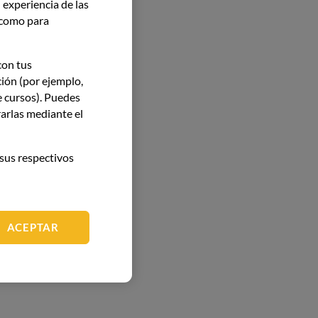
 experiencia de las
í como para
con tus
ción (por ejemplo,
e cursos). Puedes
arlas mediante el
sus respectivos
ACEPTAR