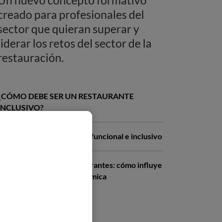
creado para profesionales del
sector que quieran superar y
liderar los retos del sector de la
restauración.
¿CÓMO DEBE SER UN RESTAURANTE
INCLUSIVO?
Cocinas adaptadas: diseño funcional e inclusivo
Diseño sensorial en restaurantes: cómo influye
en la experiencia gastronómica