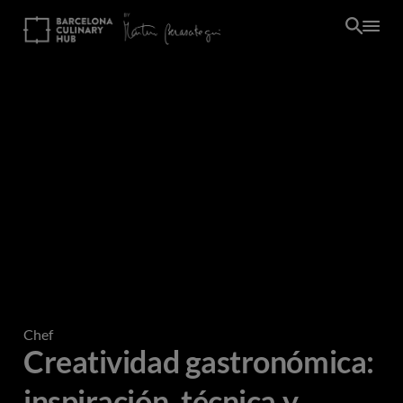
Pasar
al
contenido
principal
Chef
Creatividad gastronómica:
inspiración, técnica y