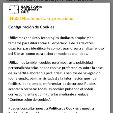
entrena e implica investigar y contrastar los resultados
con el resto del equipo y el público.
¡Hola! Nos importa tu privacidad.
En el sector de la gastronomía, la creatividad
se
Configuración de Cookies
materializa en decisiones concretas
. Por ejemplo, la
selección de las materias primas, aplicar técnicas
Utilizamos cookies y tecnologías similares propias y de
culinarias que sean innovadoras, realizar un diseño
terceros para diferenciar tu experiencia de las de otros
usuarios, para identificarte como usuario, para analizar el uso
conceptual del menú y crear una narrativa que una al
del Site, así como para elaborar modelos analíticos.
negocio con los platos que ofrece.
Utilizamos también cookies para mostrarte publicidad
No obstante, también implica asumir ciertos riesgos en el
personalizada relacionada con tus preferencias sobre la base
de un perfil elaborado a partir de tus hábitos de navegación
proceso, pero estos deben estar calculados. El objetivo es
(por ejemplo, páginas visitadas) y la información que nos
probar, fallar y corregir para volver a probar de nuevo
.
facilites (por ejemplo, en formularios de cursos). Puedes
Por tanto, la
creatividad en cocina
no es únicamente una
aceptar o rechazar todas las cookies pulsando el botón
expresión artística, sino que es una metodología aplicada.
correspondiente o configurarlas mediante el enlace
“Configuración de cookies”.
Por otra parte, hoy en día se espera que también sea
Puedes consultar nuestra
Política de Cookies
y nuestra
sostenible, que integre una identidad cultural y que sea