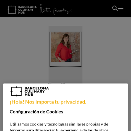
Pasar
al
contenido
principal
Eva Romeu
#COMUNICACION #SOCIALMEDIA
¡Hola! Nos importa tu privacidad.
/
Configuración de Cookies
ES
MÁSTER EN GESTIÓN ALTA PASTELERÍA
Utilizamos cookies y tecnologías similares propias y de
PROFESIONAL
terceros para diferenciar tu experiencia de las de otros