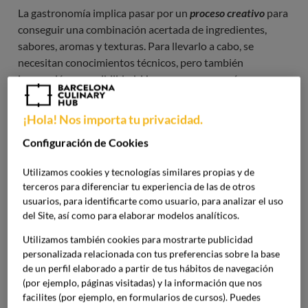
La gastronomía implica pasar por un
proceso creativo 
para
conseguir una combinación acertada de ingredientes,
sabores, aromas y texturas. Para llevarlo a cabo, se
necesitan conocimientos técnicos, pero también
innovación y sensibilidad. Hoy conoceremos cómo se
realiza este proceso que transforma una idea en un plato y
algunos ejemplos de chef reales.
¡Hola! Nos importa tu privacidad.
Configuración de Cookies
¿Quieres comenzar por obtener todos los conocimientos
necesarios que te sirvan de base para crear propuestas
Utilizamos cookies y tecnologías similares propias y de
sorprendentes y de calidad? Con nuestro
Máster en
terceros para diferenciar tu experiencia de las de otros
Innovación de Producto y Técnicas Gastronómicas
usuarios, para identificarte como usuario, para analizar el uso
obtendrás una formación integral para dominar las
del Site, así como para elaborar modelos analíticos.
técnicas culinarias y el proceso creativo detrás de cada
Utilizamos también cookies para mostrarte publicidad
plato.
personalizada relacionada con tus preferencias sobre la base
de un perfil elaborado a partir de tus hábitos de navegación
(por ejemplo, páginas visitadas) y la información que nos
¿Cómo se define el proceso
facilites (por ejemplo, en formularios de cursos). Puedes