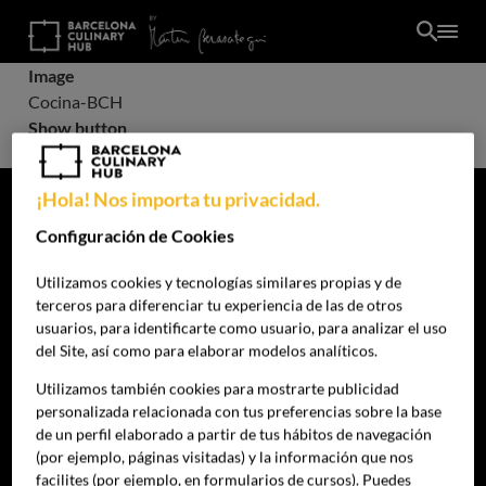
Pasar
al
contenido
Image
principal
Cocina-BCH
Show button
Off
¡Hola! Nos importa tu privacidad.
Configuración de Cookies
Utilizamos cookies y tecnologías similares propias y de
terceros para diferenciar tu experiencia de las de otros
usuarios, para identificarte como usuario, para analizar el uso
del Site, así como para elaborar modelos analíticos.
Síguenos:
Utilizamos también cookies para mostrarte publicidad
personalizada relacionada con tus preferencias sobre la base
ES
de un perfil elaborado a partir de tus hábitos de navegación
(por ejemplo, páginas visitadas) y la información que nos
Programas
facilites (por ejemplo, en formularios de cursos). Puedes