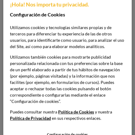
Barcelona Culinary Hub.
¡Hola! Nos importa tu privacidad.
Configuración de Cookies
El sector de la restauración sigue evolucionando y
volviéndose más exigente y diverso, viviendo, al mismo
Utilizamos cookies y tecnologías similares propias y de
tiempo, un gran aumento de demanda: el ramo se
terceros para diferenciar tu experiencia de las de otros
usuarios, para identificarte como usuario, para analizar el uso
configura ante la búsqueda de profesionales
del Site, así como para elaborar modelos analíticos.
especializados, con niveles altos de formación en el sector
y en su gestión.
Barcelona Culinary Hub es la primera
Utilizamos también cookies para mostrarte publicidad
escuela superior de gastronomía centrada en la
personalizada relacionada con tus preferencias sobre la base
de un perfil elaborado a partir de tus hábitos de navegación
formación de negocios gastronómicos y en sus distintos
(por ejemplo, páginas visitadas) y la información que nos
procesos,
sin dejar de lado la creatividad, la cocina de
facilites (por ejemplo, en formularios de cursos). Puedes
vanguardia y las últimas técnicas, con una oferta
aceptar o rechazar todas las cookies pulsando el botón
formativa universitaria orientada a las necesidades
correspondiente o configurarlas mediante el enlace
actuales del sector de la restauración. Según Pere Monje,
“Configuración de cookies”.
actual director del restaurante Via Veneto de Barcelona y
Puedes consultar nuestra
Política de Cookies
y nuestra
director de nuestro Máster en Dirección e Innovación de
Política de Privacidad
en sus respectivos enlaces.
Restaurantes,
“Barcelona Culinary Hub es la escuela
referente en las áreas de gestión y management en el
Configuración de cookies