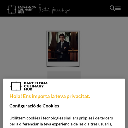
Skip
to
main
content
Pere Monje
#DIRECCIÓ #GESTIÓ
Hola! Ens importa la teva privacitat.
/ca/
Configuració de Cookies
CA
Utilitzem cookies i tecnologies similars pròpies i de tercers
MÀSTER A FOOD & BEVERAGE
per a diferenciar la teva experiència de les d'altres usuaris,