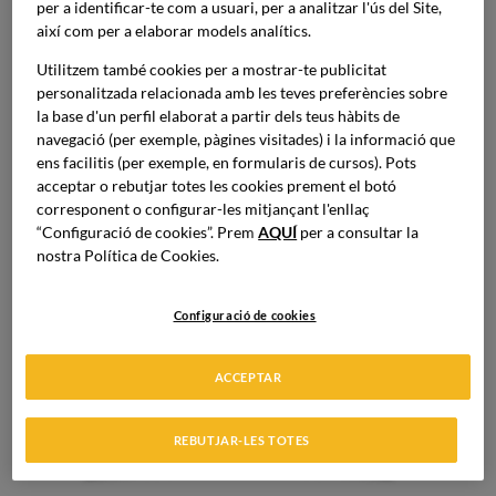
per a identificar-te com a usuari, per a analitzar l'ús del Site,
així com per a elaborar models analítics.
Pere Monje
Utilitzem també cookies per a mostrar-te publicitat
personalitzada relacionada amb les teves preferències sobre
Imatge
la base d'un perfil elaborat a partir dels teus hàbits de
navegació (per exemple, pàgines visitades) i la informació que
ens facilitis (per exemple, en formularis de cursos). Pots
acceptar o rebutjar totes les cookies prement el botó
corresponent o configurar-les mitjançant l'enllaç
“Configuració de cookies”. Prem
AQUÍ
per a consultar la
nostra Política de Cookies.
Configuració de cookies
ACCEPTAR
REBUTJAR-LES TOTES