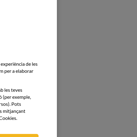
a experiència de les
com per a elaborar
b les teves
ió (per exemple,
rsos). Pots
es mitjançant
 Cookies.