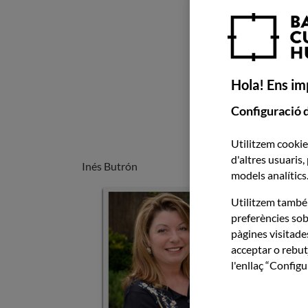
Hola! Ens imp
Configuració 
Utilitzem cookies
d'altres usuaris,
Inés Butrón
models analítics
Imatge
Utilitzem també 
preferències sob
pàgines visitades
acceptar o rebut
l'enllaç “Config