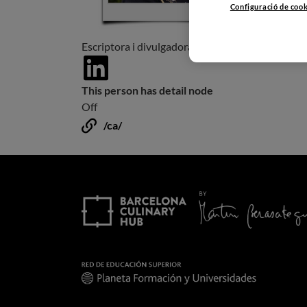
Configuració de coo
Escriptora i divulgadora, professora d'història i
https://www.linkedin.com/in/in%C3%A9
butr%C3%B3n-29477629/
This person has detail node
Off
/ca/