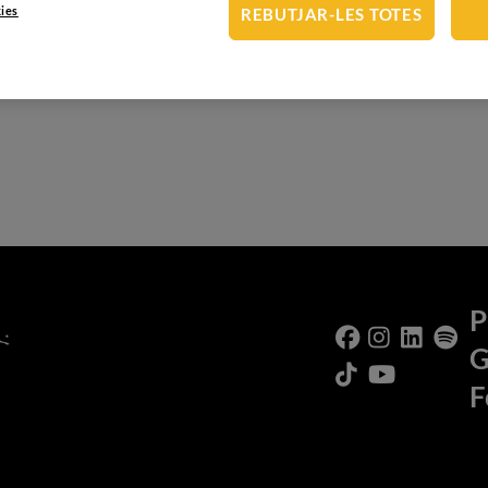
kies
REBUTJAR-LES TOTES
 cultura gastronòmica.
s-
P
G
F