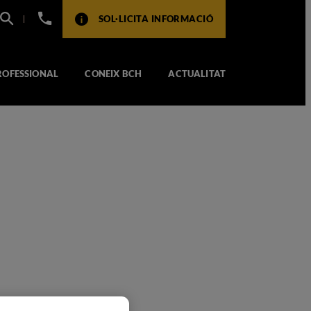
+34
SOL·LICITA INFORMACIÓ
932
517
104
ROFESSIONAL
CONEIX BCH
ACTUALITAT