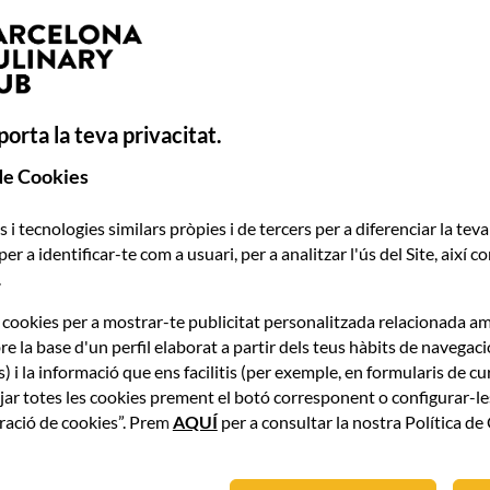
Inés Butrón
/ca/
orta la teva privacitat.
MÀSTER A FORNERIA ARTESANAL I GESTIÓ DEL OBRADOR
de Cookies
 i tecnologies similars pròpies i de tercers per a diferenciar la tev
 per a identificar-te com a usuari, per a analitzar l'ús del Site, així 
.
cookies per a mostrar-te publicitat personalitzada relacionada am
re la base d'un perfil elaborat a partir dels teus hàbits de navegac
) i la informació que ens facilitis (per exemple, en formularis de cu
jar totes les cookies prement el botó corresponent o configurar-l
uració de cookies”. Prem
AQUÍ
per a consultar la nostra Política de