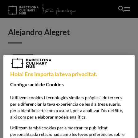
Skip
to
main
content
Alejandro Alegret
Imatge
Consultor
Hola! Ens importa la teva privacitat.
d'estratègia
Configuració de Cookies
comercial i
distribució al sector
Utilitzem cookies i tecnologies similars pròpies i de tercers
per a diferenciar la teva experiència de les d'altres usuaris,
HORECA
per a identificar-te com a usuari, per a analitzar l'ús del Site,
així com per a elaborar models analítics.
CA
Enlace LinkedIn
Utilitzem també cookies per a mostrar-te publicitat
personalitzada relacionada amb les teves preferències sobre